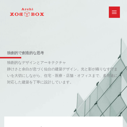
内
容
を
ス
キ
ッ
プ
独創的で創造的な思考
独創的なデザインとアーキテクチャ
静けさと余白が息づく仙台の建築デザイン。光と影が織りなす佇ま
いを大切にしながら、住宅・医療・店舗・オフィスまで、多用途に
対応した建築を丁寧に設計しています。