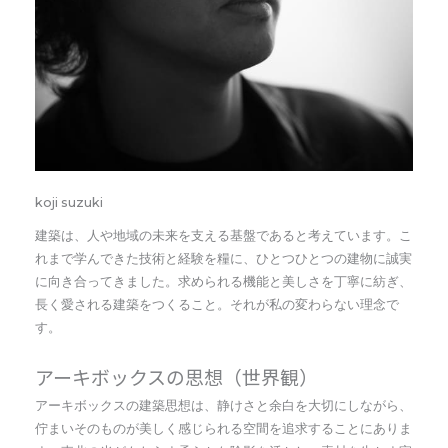
koji suzuki
建築は、人や地域の未来を支える基盤であると考えています。こ
れまで学んできた技術と経験を糧に、ひとつひとつの建物に誠実
に向き合ってきました。求められる機能と美しさを丁寧に紡ぎ、
長く愛される建築をつくること。それが私の変わらない理念で
す。
アーキボックスの思想（世界観）
アーキボックスの建築思想は、静けさと余白を大切にしながら、
佇まいそのものが美しく感じられる空間を追求することにありま